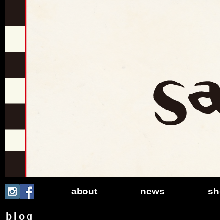
Sa
about
news
sh
blog