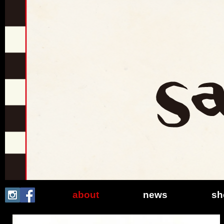
Sa
about
news
sh