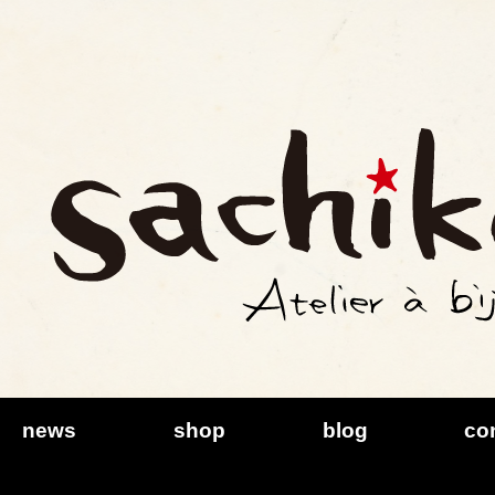
Sachikoism
news
shop
blog
co