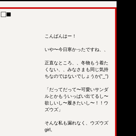
□■
こんばんはー！
いや〜今日寒かったですね、、
正直なところ、、冬物もう着た
くない、、みなさまも同じ気持
ちなのではないでしょうか(°_°)
「だってだって〜可愛いサンダ
ルとかもういっぱい出てるし〜
欲しいし〜履きたいし〜！！ウ
ズウズ」
そんな私も漏れなく、ウズウズ
girl。