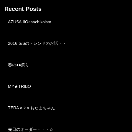
Recent Posts
AZUSA IIO×sachikoism
2016 S/Sのトレンドのお話・・
春の●●祭り
MY★TRIBO
TERA a.k.a おたまちゃん
先日のオーダー・・・☆